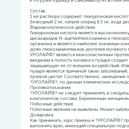
к отгрузке курьеру и самовывозу из аптеки В
Cостав:
1 мл раствора содержит: гиалуроновая кислот
безводный 2 мг, натрия хлорид 8,5 мг, вода д
Фармакологическое действие:
Гиалуроновая кислота является высокомолек
дисахаридов N-ацетилглюкозамина и глюкорон
организма и является наиболее значимым ко
долю глюкозамингликаов уротелия мочевого п
УРОЛАЙФ? является вязкоэластичным протект
введении в полость мочевого пузыря создает
защищающую ее от внешних воздействий. Изв
пузыря является причиной таких заболеваний,
лучевой цистит Соответственно, замещение 
?УРОЛАЙФ?, по данным клинических исследо
Противопоказания:
?УРОЛАЙФ? не следует применять в следующи
компонентов состава. Беременным женщинам
Побочные действия:
Побочные явления не выявлены. Может наблю
Дозировка:
Как принимать, курс приема и ?УРОЛАЙФ? пр
выполнять врач, имеющий специальную подго