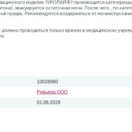
едицинского изделия ?УРОЛАЙФ? производится катетериза
она), эвакуируется остаточная моча. После чего , по катет
ой пузырь. Рекомендуется воздержаться от мочеиспускани
должно проводиться только врачом в медицинском учрежд
а.
10028980
Ривьера ООО
01.06.2028