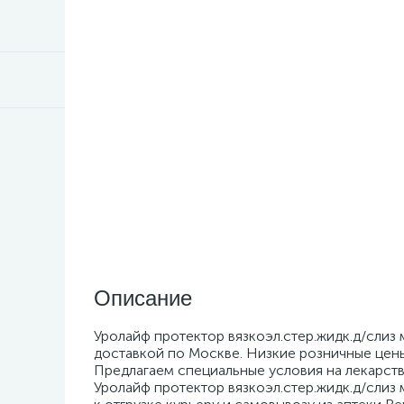
Описание
Уролайф протектор вязкоэл.стер.жидк.д/слиз 
доставкой по Москве. Низкие розничные цены 
Предлагаем специальные условия на лекарств
Уролайф протектор вязкоэл.стер.жидк.д/слиз м