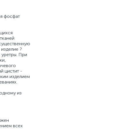
ия фосфат
ющихся
 тканей
 существенную
 изделие ?
 уретры. При
ки,
очевого
й цистит -
ским изделием
еваниях.
одному из
лжен
ением всех