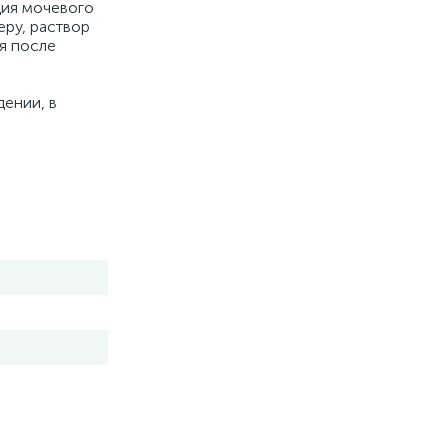
ция мочевого
еру, раствор
я после
ении, в