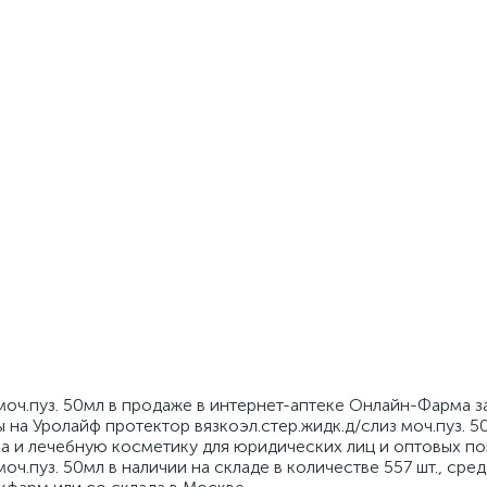
моч.пуз. 50мл в продаже в интернет-аптеке Онлайн-Фарма за 
на Уролайф протектор вязкоэл.стер.жидк.д/слиз моч.пуз. 5
а и лечебную косметику для юридических лиц и оптовых по
оч.пуз. 50мл в наличии на складе в количестве 557 шт., сре