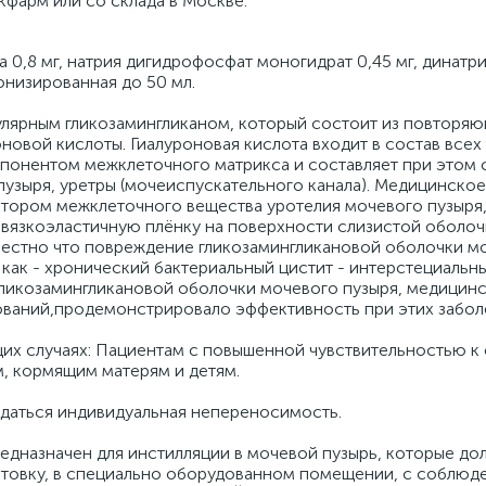
екфарм или со склада в Москве.
а 0,8 мг, натрия дигидрофосфат моногидрат 0,45 мг, динатр
еонизированная до 50 мл.
улярным гликозамингликаном, который состоит из повторя
овой кислоты. Гиалуроновая кислота входит в состав всех
мпонентом межклеточного матрикса и составляет при этом
узыря, уретры (мочеиспускательного канала). Медицинское
ором межклеточного вещества уротелия мочевого пузыря,
 вязкоэластичную плёнку на поверхности слизистой оболоч
естно что повреждение гликозамингликановой оболочки м
 как - хронический бактериальный цистит - интерстециальны
гликозамингликановой оболочки мочевого пузыря, медицин
ваний,продемонстрировало эффективность при этих забол
х случаях: Пациентам с повышенной чувствительностью к 
, кормящим матерям и детям.
даться индивидуальная непереносимость.
едназначен для инстилляции в мочевой пузырь, которые до
товку, в специально оборудованном помещении, с соблюд