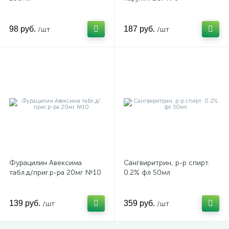
98 руб.
187 руб.
/шт
/шт
Фурацилин Авексима
Сангвиритрин, р-р спирт.
табл.д/приг.р-ра 20мг №10
0.2% фл 50мл
139 руб.
359 руб.
/шт
/шт