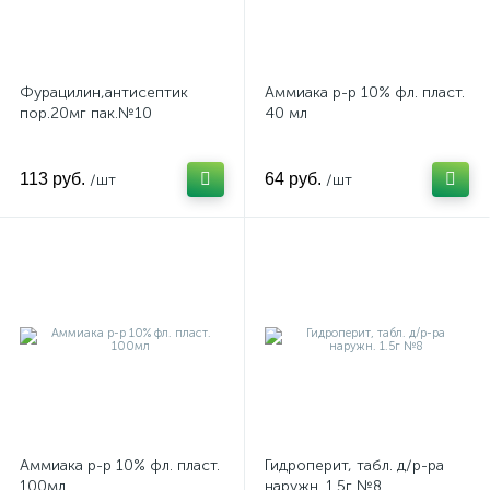
Фурацилин,антисептик
Аммиака р-р 10% фл. пласт.
пор.20мг пак.№10
40 мл
113 руб.
64 руб.
/шт
/шт
Аммиака р-р 10% фл. пласт.
Гидроперит, табл. д/р-ра
100мл
наружн. 1.5г №8