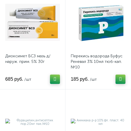
Диоксимет БСЗ мазь д/
Перекись водорода Буфус
наруж. прим. 5% 30г
Реневал 3% 10мл тюб-кап.
№10
685 руб.
185 руб.
/шт
/шт