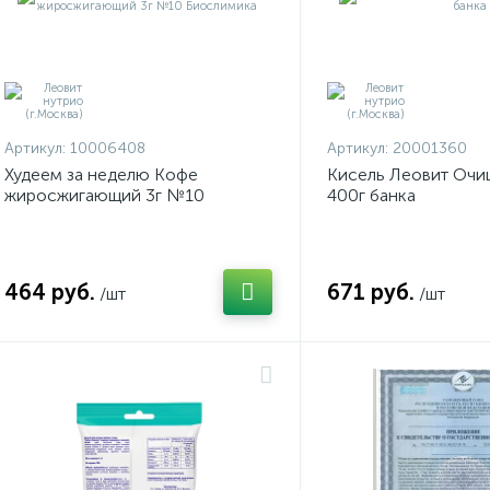
Артикул:
10006408
Артикул:
20001360
Худеем за неделю Кофе
Кисель Леовит Оч
жиросжигающий 3г №10
400г банка
Биослимика
464 руб.
671 руб.
/шт
/шт