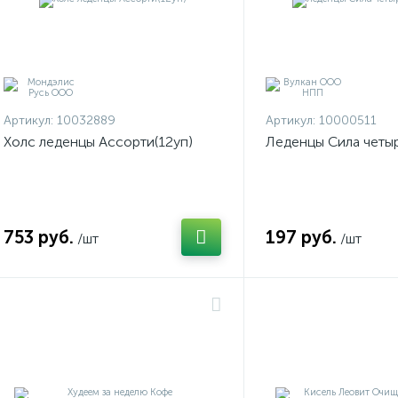
Артикул:
10032889
Артикул:
10000511
Холс леденцы Ассорти(12уп)
Леденцы Сила четыр
753 руб.
197 руб.
/шт
/шт