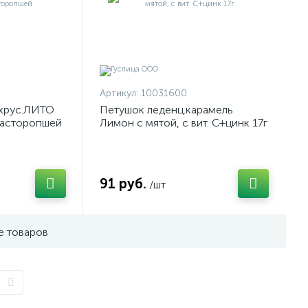
Артикул:
10031600
хрус.ЛИТО
Петушок леденц.карамель
расторопшей
Лимон с мятой, с вит. С+цинк 17г
91 руб.
/шт
е товаров