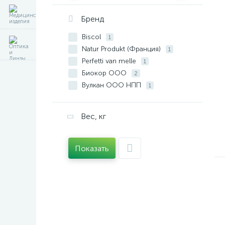
Бренд
Biscol
1
Natur Produkt (Франция)
1
Perfetti van melle
1
Биокор ООО
2
Вулкан ООО НПП
1
Гуслица ООО
2
Здоровье Фирма ЗАО
1
Вес, кг
Леовит нутрио (г.Москва)
2
Мондэлис Русь ООО
1
Фитэра
1
Показать
Эвалар ЗАО
3