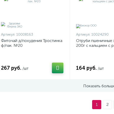
Артикул:
10008163
Артикул:
10024290
Фиточай д/похудения Тростинка
Отруби пшеничные 
ф/пак. №20
200г с кальцием с 
267 руб.
164 руб.
/шт
/шт
Показать больш
1
2