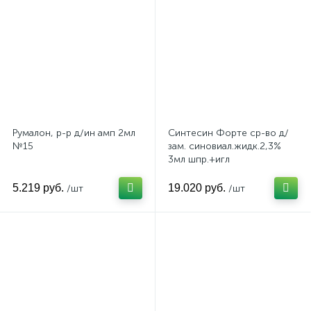
Румалон, р-р д/ин амп 2мл
Синтесин Форте ср-во д/
№15
зам. синовиал.жидк.2,3%
3мл шпр.+игл
5.219 руб.
19.020 руб.
/шт
/шт