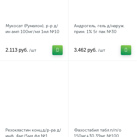
Мукосат (Румалон), р-р д/
Андрогель, гель д/наруж.
ин амп 100мг/мл 1мл №10
прим. 1% 5г пак №30
2.113 руб.
3.462 руб.
/шт
/шт
Резокластин конц.д/р-ра д/
Фазостабил табл.п/п/о
инф. 4мг/5мл фл №1
150мг+30,39мг №100