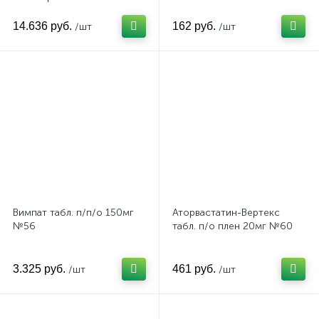
1,1х50мм
14.636 руб.
162 руб.
/шт
/шт
Вимпат табл. п/п/о 150мг
Аторвастатин-Вертекс
№56
табл. п/о плен 20мг №60
3.325 руб.
461 руб.
/шт
/шт