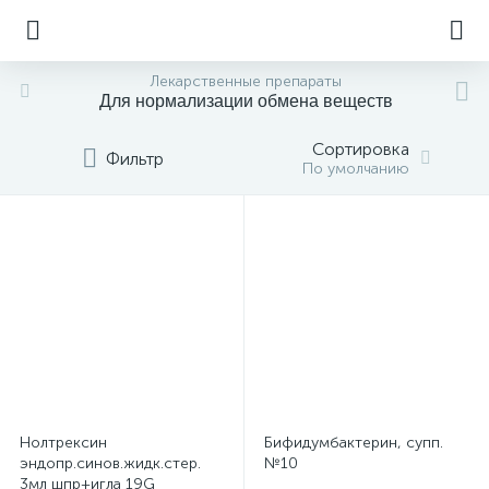
Лекарственные препараты
Для нормализации обмена веществ
Сортировка
Фильтр
По умолчанию
Нолтрексин
Бифидумбактерин, супп.
эндопр.синов.жидк.стер.
№10
3мл шпр+игла 19G