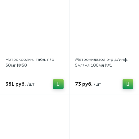
Нитроксолин, табл. п/о
Метронидазол р-р д/инф.
50мг №50
5мг/мл 100мл №1
381 руб.
73 руб.
/шт
/шт