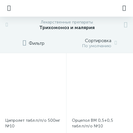
Лекарственные препараты
Трихомоноз и малярия
Сортировка
Фильтр
По умолчанию
Ципролет табл.п/п/о 500мг
Орцепол ВМ 0,5+0,5
№10
табл.п/п/о №10