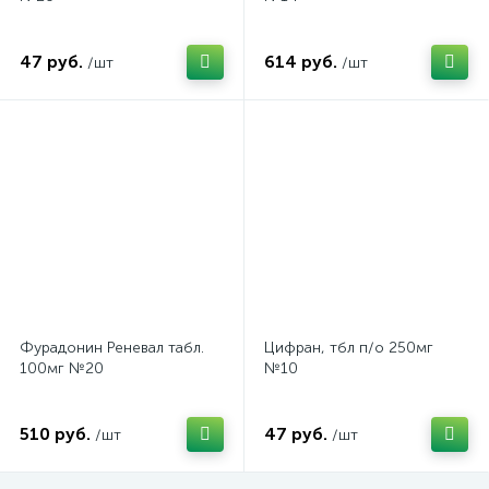
47 руб.
614 руб.
/шт
/шт
Фурадонин Реневал табл.
Цифран, тбл п/о 250мг
100мг №20
№10
510 руб.
47 руб.
/шт
/шт