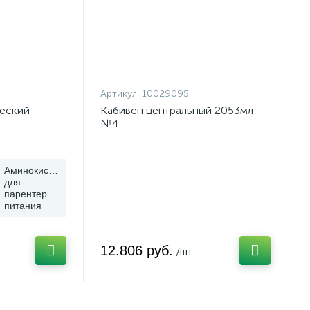
Артикул:
10029095
еский
Кабивен центральный 2053мл
№4
Аминокислоты
для
парентерального
питания
12.806 руб.
/шт