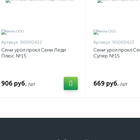
Артикул:
90000422
Артикул:
90000423
Сени урол.прокл.Сени Леди
Сени урол.прокл.Се
Плюс №15
Супер №15
906 руб.
669 руб.
/шт
/шт