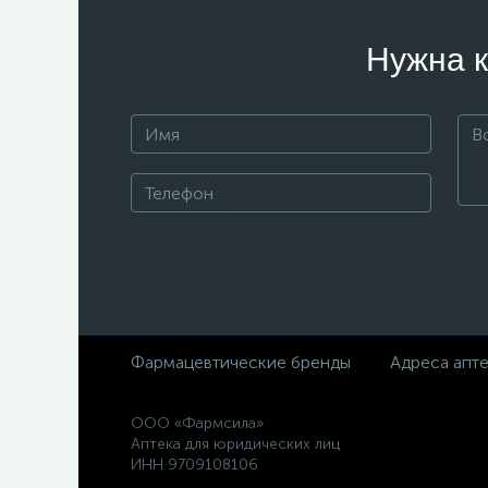
Нужна к
Фармацевтические бренды
Адреса апт
ООО «Фармсила»
Аптека для юридических лиц
ИНН 9709108106