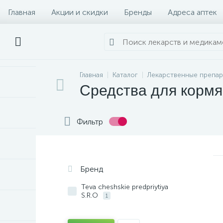
Главная
Акции и скидки
Бренды
Адреса аптек
Главная
Каталог
Лекарственные препа
Средства для корм
Фильтр
Бренд
Teva cheshskie predpriytiya
S.R.O
1