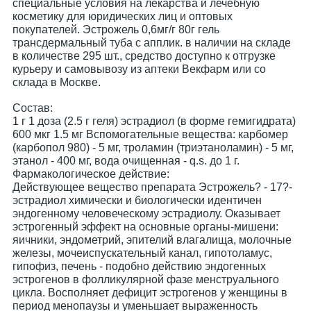
специальные условия на лекарства и лечебную
косметику для юридических лиц и оптовых
покупателей. Эстрожель 0,6мг/г 80г гель
трансдермальный туба с апплик. в наличии на складе
в количестве 295 шт., средство доступно к отгрузке
курьеру и самовывозу из аптеки Векфарм или со
склада в Москве.
Cостав:
1 г 1 доза (2.5 г геля) эстрадиол (в форме гемигидрата)
600 мкг 1.5 мг Вспомогательные вещества: карбомер
(карбопол 980) - 5 мг, троламин (триэтаноламин) - 5 мг,
этанол - 400 мг, вода очищенная - q.s. до 1 г.
Фармакологическое действие:
Действующее вещество препарата Эстрожель? - 17?-
эстрадиол химически и биологически идентичен
эндогенному человеческому эстрадиолу. Оказывает
эстрогенный эффект на основные органы-мишени:
яичники, эндометрий, эпителий влагалища, молочные
железы, мочеиспускательный канал, гипотоламус,
гипофиз, печень - подобно действию эндогенных
эстрогенов в фолликулярной фазе менструального
цикла. Восполняет дефицит эстрогенов у женщины в
период менопаузы и уменьшает выраженность