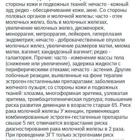
стороны кожи и подкожных тканей: нечасто - кожный
зуд; редко - обесцвечивание кожи, акне. Со стороны
половых органов и молочной железы: часто - отек
молочных желез, боль в молочных железах,
увеличение молочных желез, дисменорея,
меноррагия, метроррагия, лейкорея, гиперплазия
эндометрия; нечасто - доброкачественные опухоли
молочных желез, увеличение размеров матки, миома
матки, вагинит, кандидозный вагинит; редко -
галакторея. Прочие: часто - изменение массы тела
(снижение или увеличение), задержка жидкости с
периферическими отеками; нечасто - астения. Другие
побочные реакции, выявленные на фоне терапии
эстроген-гестагенными препаратами: заболевания
желчного пузыря; со стороны кожи и подкожных
тканей: хлоазма, многоформная эритема, узловатая
эритема, тромбоцитопеническая пурпура; повышение
риска развития деменции в возрасте старше 65. Риск
рака молочной железы У женщин, применяющих
комбинированные эстроген-гестагенные препараты
свыше 5 лет, отмечается возрастание риска
диагностирования рака молочной железы в 2 раза.
При проведении ЗГТ только эстрогенами риск