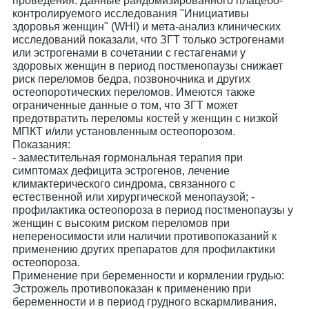
проведения. Данные рандомизированного плацебо-
контролируемого исследования "Инициативы
здоровья женщин" (WHI) и мета-анализ клинических
исследований показали, что ЗГТ только эстрогенами
или эстрогенами в сочетании с гестагенами у
здоровых женщин в период постменопаузы снижает
риск переломов бедра, позвоночника и других
остеопоротических переломов. Имеются также
ограниченные данные о том, что ЗГТ может
предотвратить переломы костей у женщин с низкой
МПКТ и/или установленным остеопорозом.
Показания:
- заместительная гормональная терапия при
симптомах дефицита эстрогенов, лечение
климактерического синдрома, связанного с
естественной или хирургической менопаузой; -
профилактика остеопороза в период постменопаузы у
женщин с высоким риском переломов при
непереносимости или наличии противопоказаний к
применению других препаратов для профилактики
остеопороза.
Применение при беременности и кормлении грудью:
Эстрожель противопоказан к применению при
беременности и в период грудного вскармливания.