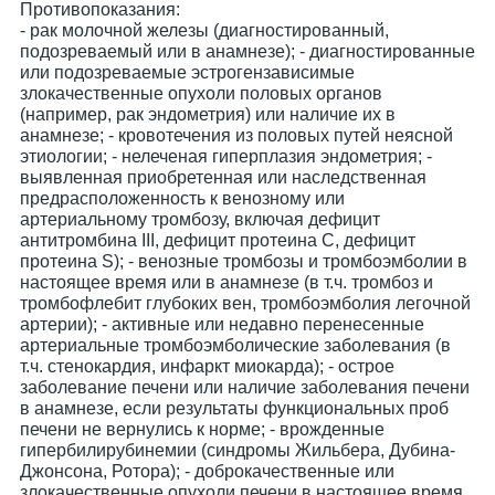
Противопоказания:
- рак молочной железы (диагностированный,
подозреваемый или в анамнезе); - диагностированные
или подозреваемые эстрогензависимые
злокачественные опухоли половых органов
(например, рак эндометрия) или наличие их в
анамнезе; - кровотечения из половых путей неясной
этиологии; - нелеченая гиперплазия эндометрия; -
выявленная приобретенная или наследственная
предрасположенность к венозному или
артериальному тромбозу, включая дефицит
антитромбина III, дефицит протеина С, дефицит
протеина S); - венозные тромбозы и тромбоэмболии в
настоящее время или в анамнезе (в т.ч. тромбоз и
тромбофлебит глубоких вен, тромбоэмболия легочной
артерии); - активные или недавно перенесенные
артериальные тромбоэмболические заболевания (в
т.ч. стенокардия, инфаркт миокарда); - острое
заболевание печени или наличие заболевания печени
в анамнезе, если результаты функциональных проб
печени не вернулись к норме; - врожденные
гипербилирубинемии (синдромы Жильбера, Дубина-
Джонсона, Ротора); - доброкачественные или
злокачественные опухоли печени в настоящее время