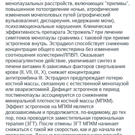
менопаузальных расстройств, включающих "приливы",
повышенное потоотделение ночью, атрофические
изменения мочеполовых путей (атрофический
вульвовагинит, диспареуния, недержание мочи),
психоэмоциональные нарушения. Клиническая
эффективность препарата Эстрожель? при лечении
симптомов менопаузы сравнима с таковой при приеме
эстрогенов внутрь. Эстрадиол способствует снижению
концентрации общего холестерина без изменения
соотношения холестерин/ЛПВП. Оказывает
прокоагулянтное действие, увеличивает синтез в
печени витамин К-зависимых факторов свертывания
крови (II, VII, IX, X), снижает концентрацию
антитромбина III. Эстрадиол предупреждает потерю
костной массы, связанную с естественной менопаузой
или овариэктомией. Дефицит эстрогенов в период
постменопаузы ассоциируется со снижением
минеральной плотности костной массы (МПКМ).
Эффект эстрогенов на МПКМ является
дозозависимым и продолжается, по-видимому, до тех
пор, пока проводится заместительная гормональная
терапия (ЗГТ). После отмены ЗГТ МПКМ начинает
снижаться с такой же скоростью, как и до начала ее