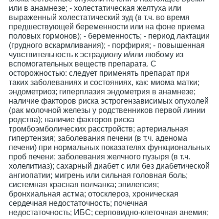
или в анамнезе; - холестатическая желтуха или
выраженный холестатический зуд (в т.ч. во время
предшествующей беременности или на фоне приема
половых гормонов); - беременность; - период лактации
(грудного вскармливания); - порфирия; - повышенная
чувствительность к эстрадиолу и/или любому из
вспомогательных веществ препарата. С
осторожностью: следует применять препарат при
таких заболеваниях и состояниях, как: миома матки;
эндометриоз; гиперплазия эндометрия в анамнезе;
наличие факторов риска эстрогензависимых опухолей
(рак молочной железы у родственников первой линии
родства); наличие факторов риска
тромбоэмболических расстройств; артериальная
гипертензия; заболевания печени (в т.ч. аденома
печени) при нормальных показателях функциональных
проб печени; заболевания желчного пузыря (в т.ч.
холелитиаз); сахарный диабет с или без диабетической
ангиопатии; мигрень или сильная головная боль;
системная красная волчанка; эпилепсия;
бронхиальная астма; отосклероз, хроническая
сердечная недостаточность; почечная
недостаточность; ИБС; серповидно-клеточная анемия;