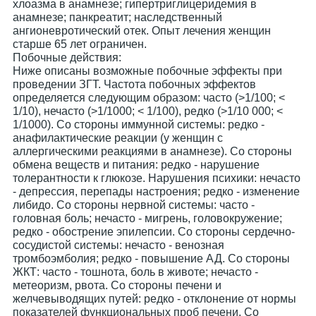
хлоазма в анамнезе; гипертриглицеридемия в
анамнезе; панкреатит; наследственный
ангионевротический отек. Опыт лечения женщин
старше 65 лет ограничен.
Побочные действия:
Ниже описаны возможные побочные эффекты при
проведении ЗГТ. Частота побочных эффектов
определяется следующим образом: часто (>1/100; <
1/10), нечасто (>1/1000; < 1/100), редко (>1/10 000; <
1/1000). Со стороны иммунной системы: редко -
анафилактические реакции (у женщин с
аллергическими реакциями в анамнезе). Со стороны
обмена веществ и питания: редко - нарушение
толерантности к глюкозе. Нарушения психики: нечасто
- депрессия, перепады настроения; редко - изменение
либидо. Со стороны нервной системы: часто -
головная боль; нечасто - мигрень, головокружение;
редко - обострение эпилепсии. Со стороны сердечно-
сосудистой системы: нечасто - венозная
тромбоэмболия; редко - повышение АД. Со стороны
ЖКТ: часто - тошнота, боль в животе; нечасто -
метеоризм, рвота. Со стороны печени и
желчевыводящих путей: редко - отклонение от нормы
показателей функциональных проб печени. Со