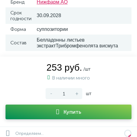
Бренд
Нижфарм АО
Срок
30.09.2028
годности
Форма
суппозитории
Белладонны листьев
Состав
экстрактТрибромфенолята висмута
253 руб.
/шт
В наличии много
-
+
шт
Купить
Определяем...