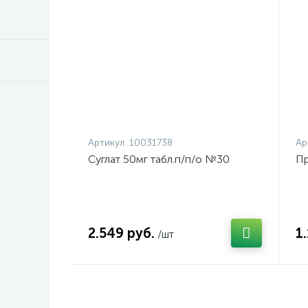
Артикул:
10031738
Ар
Суглат 50мг табл.п/п/о №30
Пр
2.549 руб.
1
/шт