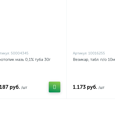
тикул:
50004345
Артикул:
10016255
отопик мазь 0,1% туба 30г
Везикар, табл. п/о 1
.187 руб.
1.173 руб.
/шт
/шт