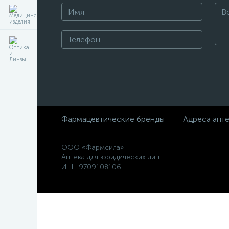
Фармацевтические бренды
Адреса апт
ООО «Фармсила»
Аптека для юридических лиц
ИНН 9709108106