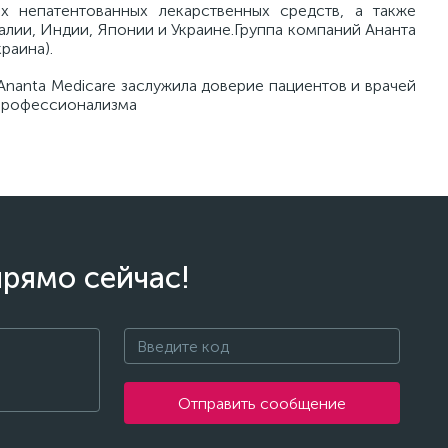
х непатентованных лекарственных средств, а также
лии, Индии, Японии и Украине.Группа компаний Ананта
раина).
Ananta Medicare заслужила доверие пациентов и врачей
о профессионализма
прямо сейчас!
Отправить сообщение