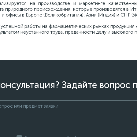
ализируется на производстве и маркетинге качественны
тв природного происхождения, которые производятся в Ита
 офисы в Европе (Великобритания), Азии (Индия) и СНГ (Ук
ы успешной работы на фармацевтических рынках продукция 
езультатом неустанного труда, преданности делу и высоког
онсультация? Задайте вопрос 