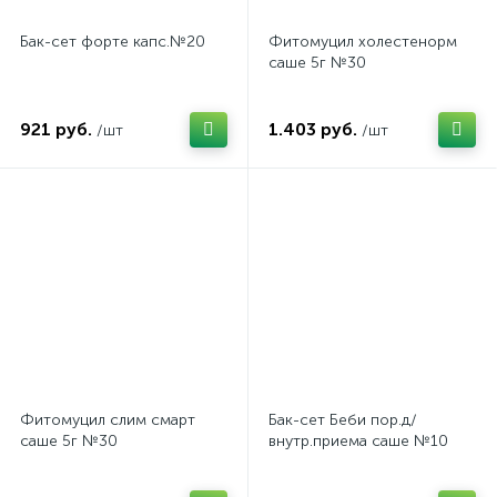
Бак-сет форте капс.№20
Фитомуцил холестенорм
саше 5г №30
921 руб.
1.403 руб.
/шт
/шт
Фитомуцил слим смарт
Бак-сет Беби пор.д/
саше 5г №30
внутр.приема саше №10