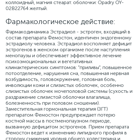
коллоидный, магния стеарат. оболочки: Opadry OY-
02В22764 желтый.
Фармакологическое действие:
Фармакодинамика Эстрадиол - эстроген, входящий в
состав препарата Фемостон, идентичен эндогенному
эстрадиолу человека. Эстрадиол восполняет дефицит
эстрогенов в женском организме после наступления
менопаузы и обеспечивает эффективное лечение
психоэмоциональных и вегетативных
климактерических симптомов: "приливы", повышенное
потоотделение, нарушения сна, повышенная нервная
возбудимость, головокружение, головная боль,
инволюции кожи и слизистых оболочек, особенно
слизистых оболочек мочеполовой системы (сухость и
раздражение слизистой оболочки влагалища,
болезненность при половом сношении).
Заместительная гормональная терапия (ЗГТ)
препаратом Фемостон предупреждает потерю
костной массы в постменопаузном периоде,
вызванную дефицитом эстрогенов. Прием препарата
Фемостон ведет к изменению липидного профиля в
сторону снижения уровня общего холестерина и