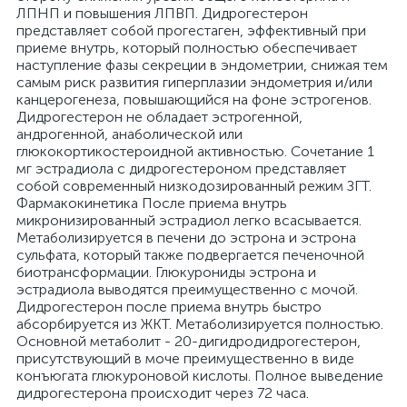
ЛПНП и повышения ЛПВП. Дидрогестерон
представляет собой прогестаген, эффективный при
приеме внутрь, который полностью обеспечивает
наступление фазы секреции в эндометрии, снижая тем
самым риск развития гиперплазии эндометрия и/или
канцерогенеза, повышающийся на фоне эстрогенов.
Дидрогестерон не обладает эстрогенной,
андрогенной, анаболической или
глюкокортикостероидной активностью. Сочетание 1
мг эстрадиола с дидрогестероном представляет
собой современный низкодозированный режим ЗГТ.
Фармакокинетика После приема внутрь
микронизированный эстрадиол легко всасывается.
Метаболизируется в печени до эстрона и эстрона
сульфата, который также подвергается печеночной
биотрансформации. Глюкурониды эстрона и
эстрадиола выводятся преимущественно с мочой.
Дидрогестерон после приема внутрь быстро
абсорбируется из ЖКТ. Метаболизируется полностью.
Основной метаболит - 20-дигидродидрогестерон,
присутствующий в моче преимущественно в виде
конъюгата глюкуроновой кислоты. Полное выведение
дидрогестерона происходит через 72 часа.