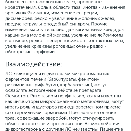
болезненность молочных желез, прорывные
кровотечения, боль в области таза; иногда - изменения
эрозии шейки матки, изменение секреции,
дисменорея; редко - увеличение молочных желез,
предменструальноподобный синдром. Прочие:
изменения массы тела; иногда - вагинальный кандидоз,
карцинома молочной железы, увеличение лейомиомы
в размере; редко - непереносимость контактных линз,
увеличение кривизны роговицы; очень редко -
обострение порфирии.
Взаимодействие:
ЛС, являющиеся индукторами микросомальных
ферментов печени (барбитураты, фенитоин,
рифампицин, рифабутин, карбамазепин), могут
ослаблять эстрогенное действие препарата
Фемостон. Ритонавир и нелфинавир, хотя и известны
как ингибиторы микросомального метаболизма, могут
играть роль индукторов при одновременном приеме
со стероидными гормонами. Препараты на основе
трав, содержащие зверобой, могут стимулировать
обмен эстрогенов и прогестагенов. Взаимодействия
дидрогестерона с другими ЛС неизвестны. Пациентке