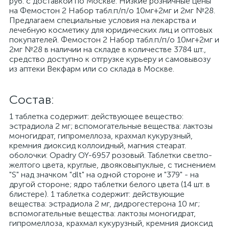
руб. с доставкой по Москве. Низкие розничные цены
на Фемостон 2 Набор табл.п/п/о 10мг+2мг и 2мг №28.
Предлагаем специальные условия на лекарства и
лечебную косметику для юридических лиц и оптовых
покупателей. Фемостон 2 Набор табл.п/п/о 10мг+2мг и
2мг №28 в наличии на складе в количестве 3784 шт.,
средство доступно к отгрузке курьеру и самовывозу
из аптеки Векфарм или со склада в Москве.
Cостав:
1 таблетка содержит: действующее вещество:
эстрадиола 2 мг; вспомогательные вещества: лактозы
моногидрат, гипромеллоза, крахмал кукурузный,
кремния диоксид коллоидный, магния стеарат.
оболочки: Opadry OY-6957 розовый. Таблетки светло-
желтого цвета, круглые, двояковыпуклые, с тиснением
"S" над значком "dlt" на одной стороне и "379" - на
другой стороне; ядро таблетки белого цвета (14 шт. в
блистере). 1 таблетка содержит: действующие
вещества: эстрадиола 2 мг, дидрогестерона 10 мг;
вспомогательные вещества: лактозы моногидрат,
гипромеллоза, крахмал кукурузный, кремния диоксид