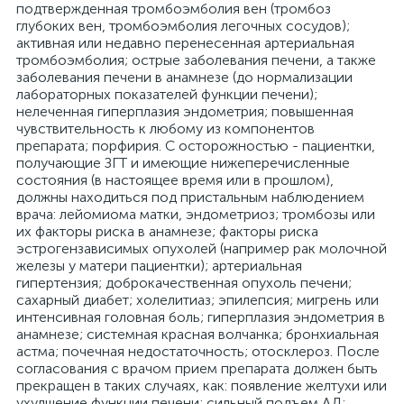
подтвержденная тромбоэмболия вен (тромбоз
глубоких вен, тромбоэмболия легочных сосудов);
активная или недавно перенесенная артериальная
тромбоэмболия; острые заболевания печени, а также
заболевания печени в анамнезе (до нормализации
лабораторных показателей функции печени);
нелеченная гиперплазия эндометрия; повышенная
чувствительность к любому из компонентов
препарата; порфирия. С осторожностью - пациентки,
получающие ЗГТ и имеющие нижеперечисленные
состояния (в настоящее время или в прошлом),
должны находиться под пристальным наблюдением
врача: лейомиома матки, эндометриоз; тромбозы или
их факторы риска в анамнезе; факторы риска
эстрогензависимых опухолей (например рак молочной
железы у матери пациентки); артериальная
гипертензия; доброкачественная опухоль печени;
сахарный диабет; холелитиаз; эпилепсия; мигрень или
интенсивная головная боль; гиперплазия эндометрия в
анамнезе; системная красная волчанка; бронхиальная
астма; почечная недостаточность; отосклероз. После
согласования с врачом прием препарата должен быть
прекращен в таких случаях, как: появление желтухи или
ухудшение функции печени; сильный подъем АД;