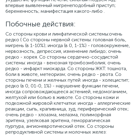
впервые выявленный мигренеподобный приступ;
беременность; манифестация какого-либо .
Побочные действия:
Cо стороны крови и лимфатической системы:очень
редко ( Со стороны нервной системы: головная боль,
мигрень (в 1-10%); иногда (в 0, 1-1%) - головокружение,
нервозность, депрессия, изменение либидо; очень
редко - хорея. Со стороны сердечно-сосудистой
системы: иногда - венозная тромбоэмболия; очень
редко - инфаркт миокарда. Со стороны ЖКТ: тошнота,
боли в животе, метеоризм; очень редко - рвота. Со
стороны печени и желчных путей: иногда - холецистит;
редко (в 0, 01-0, 1%) - нарушение функции печени,
иногда сопровождающееся астенией, недомоганием,
желтухой или болью в животе. Со стороны кожи и
подкожной жировой клетчатки: иногда - аллергические
реакции, сыпь, крапивница, зуд, периферический отек;
очень редко - хлоазма, мелазма, полиморфная
эритема, узелковая эритема, геморрагическая
пурпура, ангионевротический отек. Со стороны
репродуктивной системы и молочных желез: