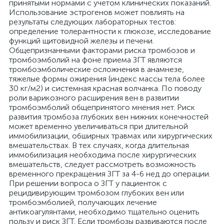
принятыми нормами с учетом клинических показаний.
Использование эстрогенов может повлиять на
результаты следующих лабораторных тестов:
определение толерантности к глюкозе, исследование
функций щитовидной железы и печени.
Общепризнанными факторами риска тромбозов и
тромбоэмболий на фоне приема ЗГТ являются
тромбоэмболические осложнения в анамнезе,
тяжелые формы ожирения (индекс массы тела более
30 кг/м2) и системная красная волчанка. По поводу
роли варикозного расширения вен в развитии
тромбоэмболий общепринятого мнения нет. Риск
развития тромбоза глубоких вен нижних конечностей
может временно увеличиваться при длительной
иммобилизации, обширных травмах или хирургических
вмешательствах. В тех случаях, когда длительная
иммобилизация необходима после хирургических
вмешательств, следует рассмотреть возможность
временного прекращения ЗГТ за 4-6 нед до операции.
При решении вопроса о ЗГТ у пациенток с
рецидивирующим тромбозом глубоких вен или
тромбоэмболией, получающих лечение
антикоагулянтами, необходимо тщательно оценить
пользу и риск ЗГТ. Если тромбозы развиваются после